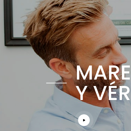
MAR
Y VÉ