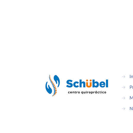
→
In
→
P
→
M
→
N