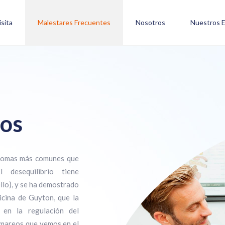
isita
Malestares Frecuentes
Nosotros
Nuestros E
gos
ntomas más comunes que
 desequilibrio tiene
llo), y se ha demostrado
icina de Guyton, que la
 en la regulación del
e mareos que vemos en el